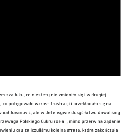
 zza łuku, co niestety nie zmieniło się i w drugiej
 co potęgowało wzrost frustracji i przekładało się na
niał Jovanović, ale w defensywie dosyć łatwo dawaliśmy
Przewaga Polskiego Cukru rosła i, mimo przerw na żądanie
owieniu gry zaliczyliśmy kolejną stratę, która zakończyła