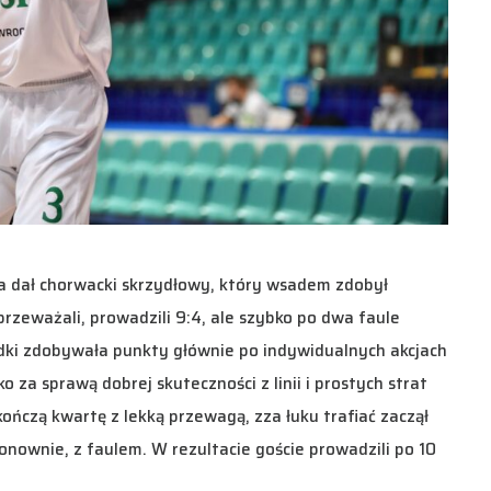
ia dał chorwacki skrzydłowy, który wsadem zdobył
przeważali, prowadzili 9:4, ale szybko po dwa faule
adki zdobywała punkty głównie po indywidualnych akcjach
o za sprawą dobrej skuteczności z linii i prostych strat
ończą kwartę z lekką przewagą, zza łuku trafiać zaczął
onownie, z faulem. W rezultacie goście prowadzili po 10