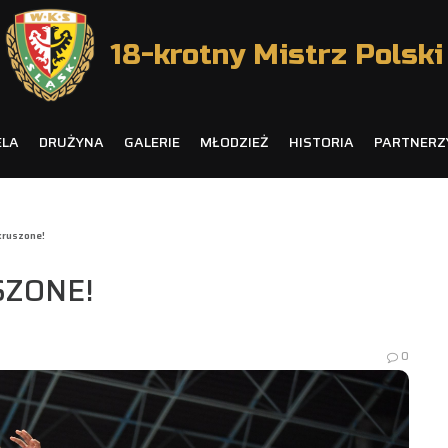
18-krotny Mistrz Polski
ELA
DRUŻYNA
GALERIE
MŁODZIEŻ
HISTORIA
PARTNERZ
kruszone!
SZONE!
0