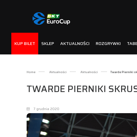
KUP BILET
SKLEP
AKTUALNOŚCI
ROZGRYWKI
TAB
Home
Aktualności
Aktualności
Twarde Pierniki s
TWARDE PIERNIKI SKRU
7 grudnia 2020