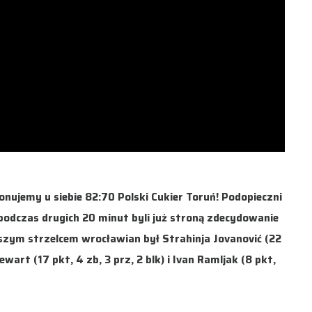
onujemy u siebie 82:70 Polski Cukier Toruń! Podopieczni
e podczas drugich 20 minut byli już stroną zdecydowanie
epszym strzelcem wrocławian był Strahinja Jovanović (22
wart (17 pkt, 4 zb, 3 prz, 2 blk) i Ivan Ramljak (8 pkt,