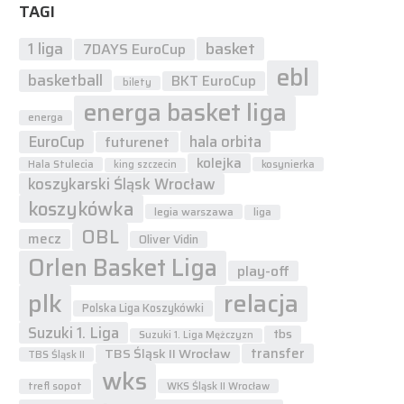
TAGI
1 liga
basket
7DAYS EuroCup
ebl
basketball
BKT EuroCup
bilety
energa basket liga
energa
EuroCup
hala orbita
futurenet
kolejka
Hala Stulecia
kosynierka
king szczecin
koszykarski Śląsk Wrocław
koszykówka
legia warszawa
liga
OBL
mecz
Oliver Vidin
Orlen Basket Liga
play-off
plk
relacja
Polska Liga Koszykówki
Suzuki 1. Liga
tbs
Suzuki 1. Liga Mężczyzn
transfer
TBS Śląsk II Wrocław
TBS Śląsk II
wks
trefl sopot
WKS Śląsk II Wrocław